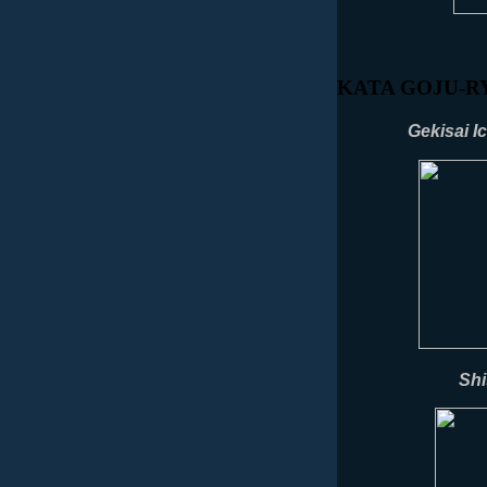
KATA
GOJU-R
Gekisai Ic
Shi