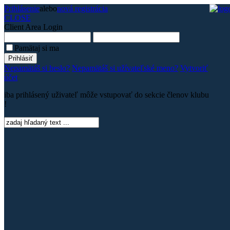
Prihlásenie
alebo
nová registrácia
CLOSE
Client Area
Login
Pamätaj si ma
Nepamätáš si heslo?
Nepamätáš si užívateľské meno?
Vytvoriť
účet
iba prihlásený uživateľ môže vstupovať do sekcie členov klubu
!