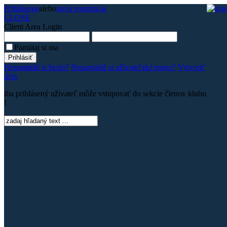
Prihlásenie
alebo
nová registrácia
CLOSE
Client Area
Login
Pamätaj si ma
Nepamätáš si heslo?
Nepamätáš si užívateľské meno?
Vytvoriť
účet
iba prihlásený uživateľ môže vstupovať do sekcie členov klubu
!