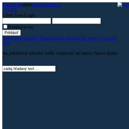
Prihlásenie
alebo
nová registrácia
CLOSE
Client Area
Login
Pamätaj si ma
Nepamätáš si heslo?
Nepamätáš si užívateľské meno?
Vytvoriť
účet
iba prihlásený uživateľ môže vstupovať do sekcie členov klubu
!