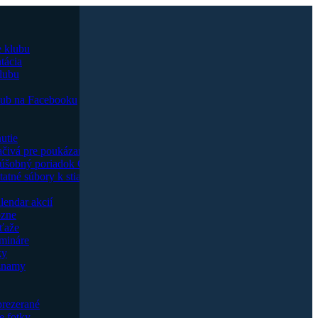
e klubu
tácia
klubu
lub na Facebooku
utie
ačivá pre poukázanie 2% dane
úšobný poriadok Goju ryu
tatné súbory k stiahnutiu
lendar akcií
zne
ťaže
mináre
ky
namy
prezerané
e fotky