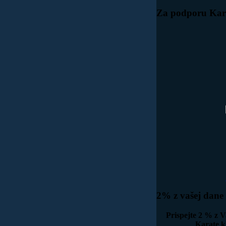
Za
podporu Kara
2%
z vašej dane 
Prispejte 2 % z V
Karate k