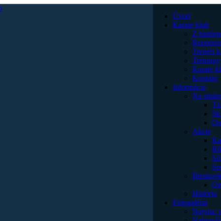
Úvod
Karate klub
Z históri
Reprezen
Trenéri 
Tréningy
Karate k
Kontakt
Informácie
Na stiahn
Tl
Sk
Os
Akcie
Ka
Rô
Sú
Se
Bleskov
Oz
História
Fotogaléria
Najviac 
Najnovši