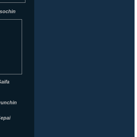
sochin
Saifa
yunchin
epai