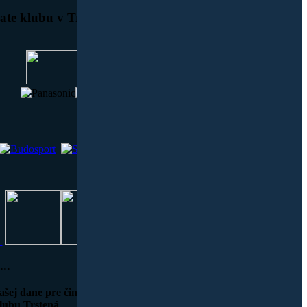
te klubu v Trstenej ďakujeme aj týmto sponzorom
...
ašej dane pre činnosť
lubu Trstená