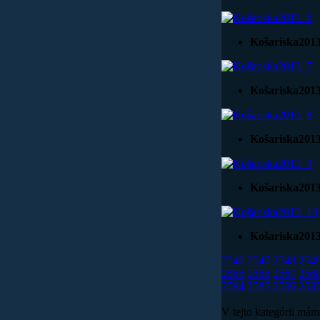
Košariska201
Košariska201
Košariska201
Košariska201
Košariska201
2546
2547
2548
254
2565
2566
2567
256
2584
2585
2586
258
V tejto kategórii má