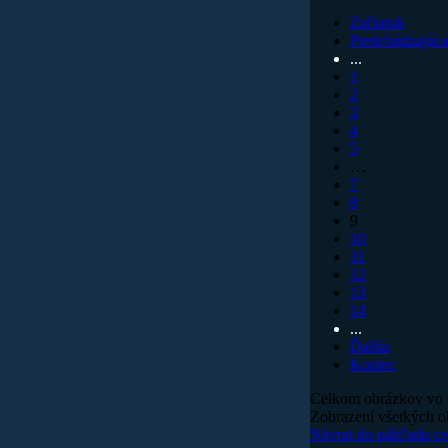
Začiatok
Predchádzajúc
...
1
2
3
4
5
…
7
8
9
10
11
12
13
14
...
Ďalšia
Koniec
Celkom obrázkov vo v
Zobrazení všetkých o
Návrat do náhľadu 