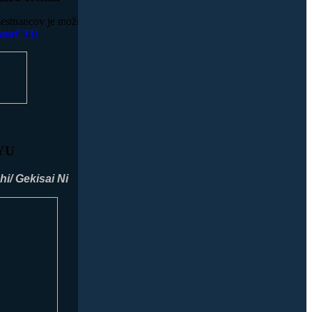
mestnancov je možné
ahnuť TU
YU
hi/
Gekisai Ni