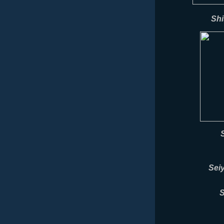
Shi
Sei
S