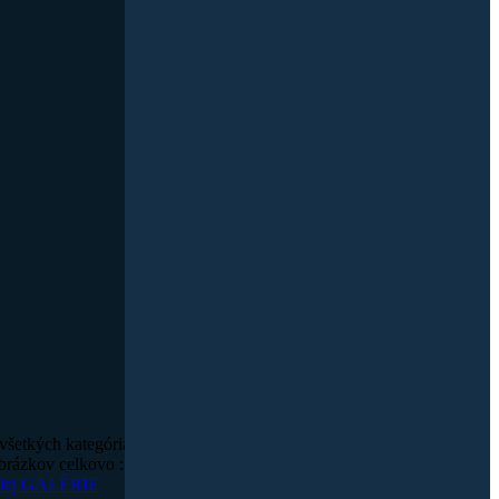
a
šetkých kategóriach : 3,193
brázkov celkovo : 4,092,037
celej GALÉRIE