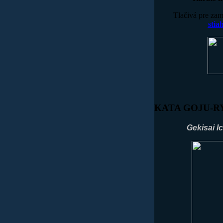
Tlačivá pre za
sti
KATA
GOJU-R
Gekisai Ic