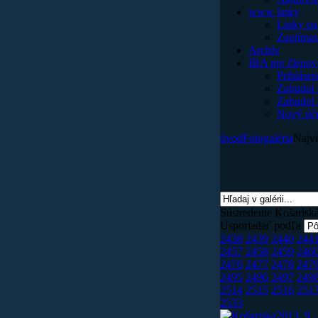
www linky
Linky pa
Zaujímav
Archív
IBA pre členov
Prihlásen
Zabudol
Zabudol 
Nový účet
úvod
Fotogaléria
Najvi
Sústredenie Košarisk
Usporiadať podľa
2438
2439
2440
244
2457
2458
2459
246
2476
2477
2478
247
2495
2496
2497
249
2514
2515
2516
251
2533