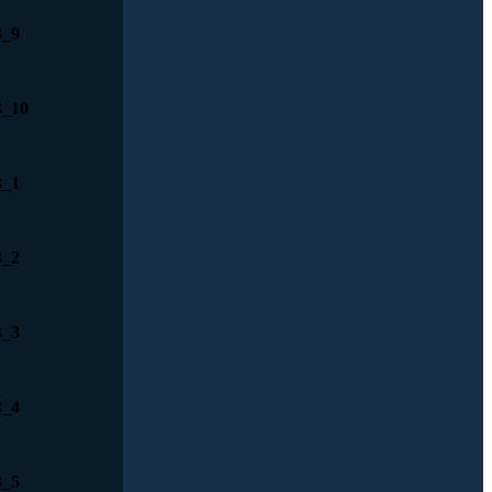
3_9
3_10
3_1
3_2
3_3
3_4
3_5