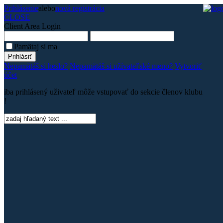
Prihlásenie
alebo
nová registrácia
CLOSE
Client Area
Login
Pamätaj si ma
Nepamätáš si heslo?
Nepamätáš si užívateľské meno?
Vytvoriť
účet
iba prihlásený uživateľ môže vstupovať do sekcie členov klubu
!